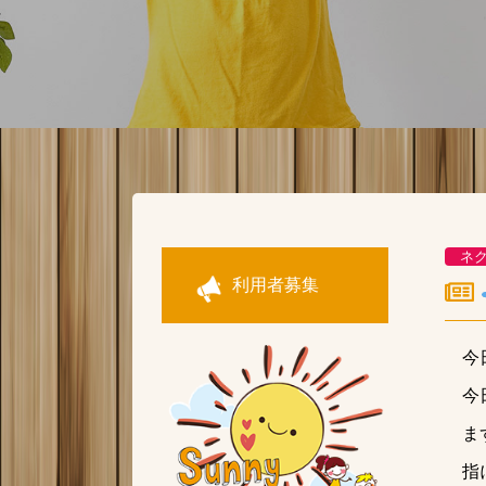
ネ
利用者募集
今
今
ま
指