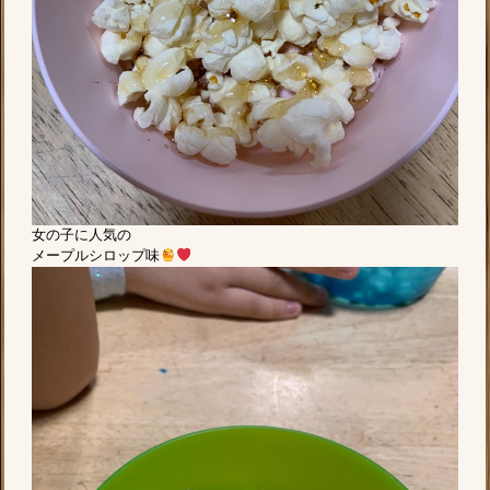
女の子に人気の
メープルシロップ味