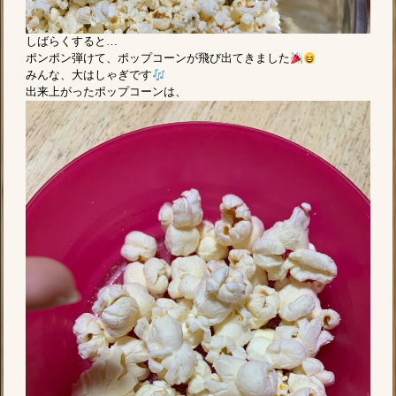
しばらくすると…
ポンポン弾けて、ポップコーンが飛び出てきました
みんな、大はしゃぎです
出来上がったポップコーンは、