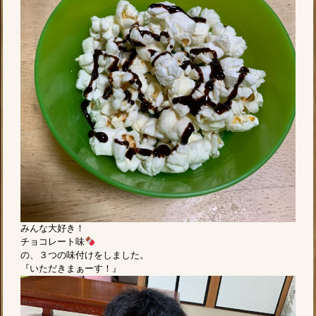
みんな大好き！
チョコレート味
の、３つの味付けをしました。
『いただきまぁーす！』