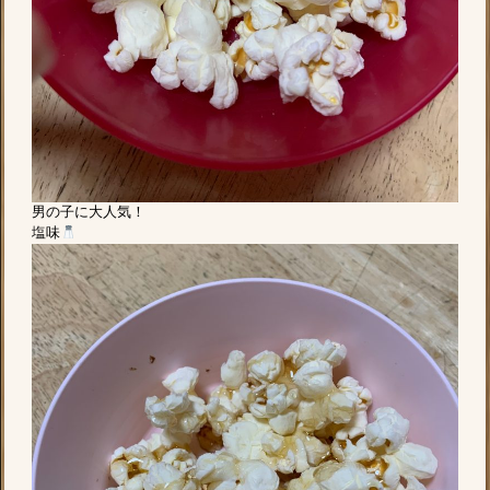
男の子に大人気！
塩味