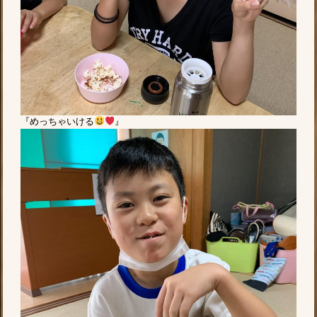
『めっちゃいける
』