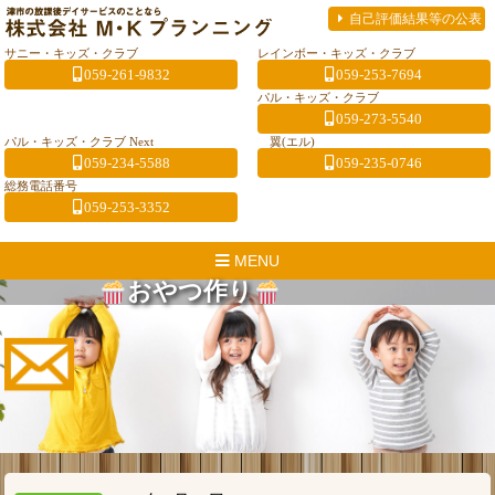
自己評価結果等の公表
サニー・キッズ・クラブ
レインボー・キッズ・クラブ
059-261-9832
059-253-7694
パル・キッズ・クラブ
059-273-5540
パル・キッズ・クラブ Next
翼(エル)
059-234-5588
059-235-0746
総務電話番号
059-253-3352
MENU
おやつ作り