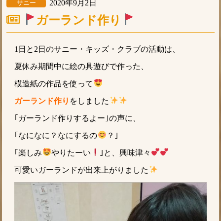
2020年9月2日
サニー
ガーランド作り
1日と2日のサニー・キッズ・クラブの活動は、
夏休み期間中に絵の具遊びで作った、
模造紙の作品を使って
ガーランド作り
をしました
｢ガーランド作りするよー｣の声に、
｢なになに？なにするの
？｣
｢楽しみ
やりたーい
｣と、興味津々︎
可愛いガーランドが出来上がりました