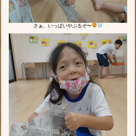
さぁ、いっぱいやぶるぞ〜