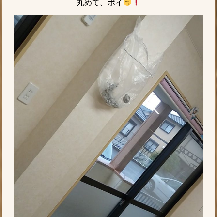
丸めて、ポイ