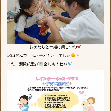
お友だちと一緒は楽しいね
沢山遊んでくれた子どもたちでした
また、新聞紙遊び
楽しもうね☺