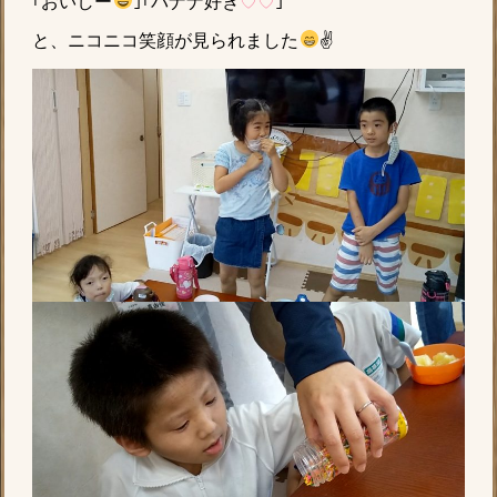
｢おいしー
｣｢バナナ好き
♡♡
｣
と、ニコニコ笑顔が見られました
✌