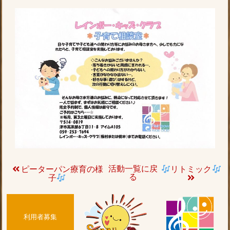
活動一覧に戻
ピーターパン療育の様
リトミック
る
子
利用者募集