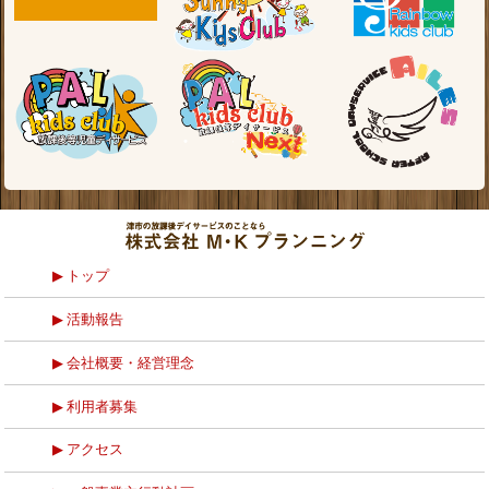
トップ
活動報告
会社概要・経営理念
利用者募集
アクセス