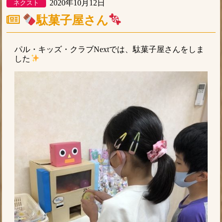
2020年10月12日
ネクスト
駄菓子屋さん
パル・キッズ・クラブNextでは、駄菓子屋さんをしま
した