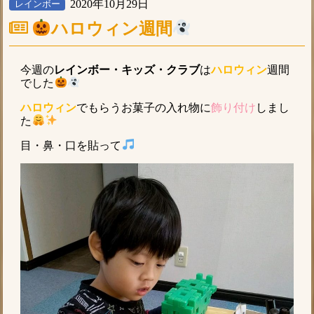
2020年10月29日
レインボー
ハロウィン週間
今週の
レインボー・キッズ・クラブ
は
ハロウィン
週間
でした
ハロウィン
でもらうお菓子の入れ物に
飾り付け
しまし
た
目・鼻・口を貼って