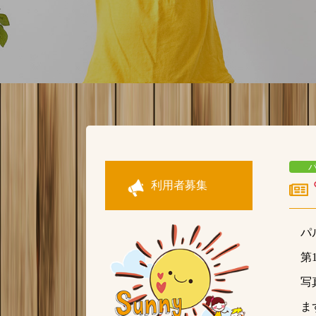
利用者募集
パ
第
写
ま