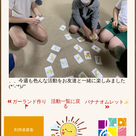
、、今週も色んな活動をお友達と一緒に楽しみました
(*’-‘*)ﾉ”
活動一覧に戻
ガーランド作り
バナナオムレット
る
利用者募集