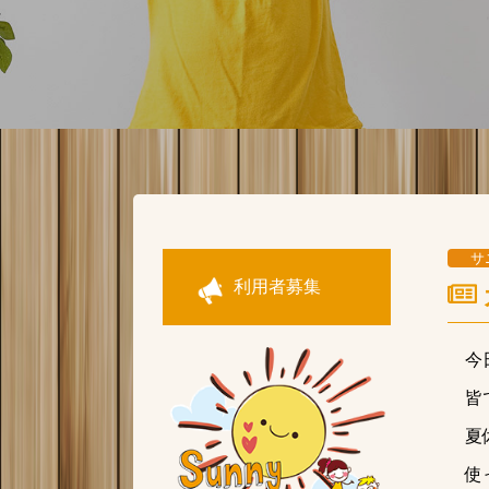
サ
利用者募集
今
皆
夏
使