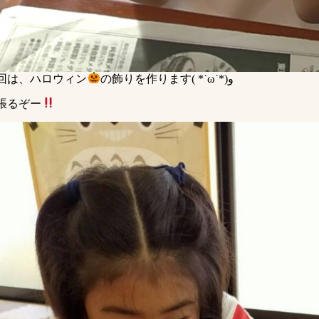
回は、ハロウィン
の飾りを作ります( *˙ω˙*)و
張るぞー