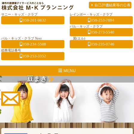
自己評価結果等の公表
サニー・キッズ・クラブ
レインボー・キッズ・クラブ
059-261-9832
059-253-7694
パル・キッズ・クラブ
059-273-5540
パル・キッズ・クラブ Next
翼(エル)
059-234-5588
059-235-0746
総務電話番号
059-253-3352
MENU
豆まき