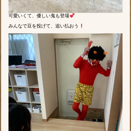
可愛いくて、優しい鬼も登場
みんなで豆を投げて、追い払おう